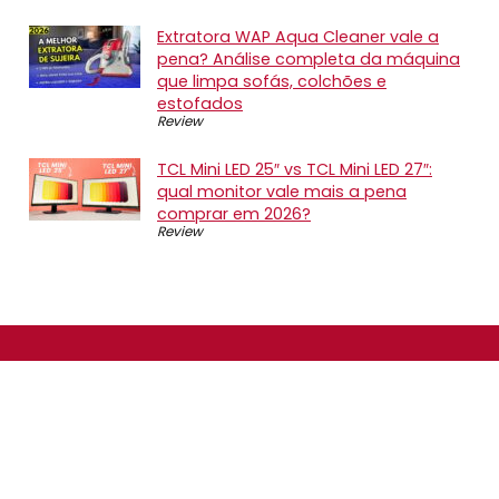
Extratora WAP Aqua Cleaner vale a
pena? Análise completa da máquina
que limpa sofás, colchões e
estofados
Review
TCL Mini LED 25″ vs TCL Mini LED 27″:
qual monitor vale mais a pena
comprar em 2026?
Review
SOBRE NÓS
O Promotop é uma comunidade para quem gosta de
economizar. Diariamente compartilhando promoções,
descontos e bugs em nossos grupos de promoções,
nosso time acompanha todas as lojas confiáveis atrás