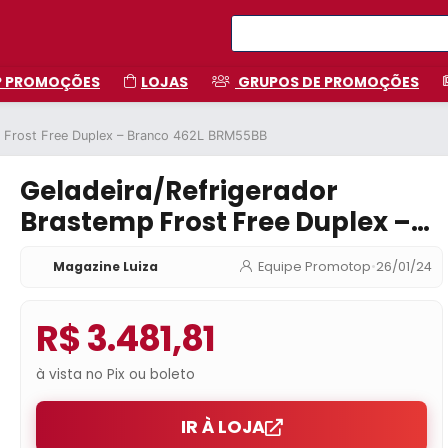
P PROMOÇÕES
LOJAS
GRUPOS DE PROMOÇÕES
p Frost Free Duplex – Branco 462L BRM55BB
Geladeira/Refrigerador
Brastemp Frost Free Duplex –
Branco 462L BRM55BB
Magazine Luiza
Equipe Promotop
•
26/01/24
R$ 3.481,81
à vista no Pix ou boleto
IR À LOJA