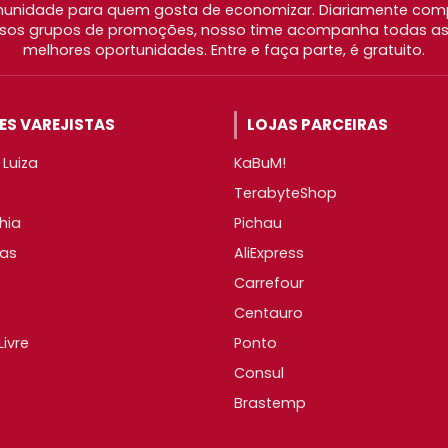
nidade para quem gosta de economizar. Diariamente com
os grupos de promoções, nosso time acompanha todas as l
melhores oportunidades. Entre e faça parte, é gratuito.
S VAREJISTAS
LOJAS PARCEIRAS
Luiza
KaBuM!
TerabyteShop
hia
Pichau
as
AliExpress
Carrefour
Centauro
ivre
Ponto
Consul
Brastemp