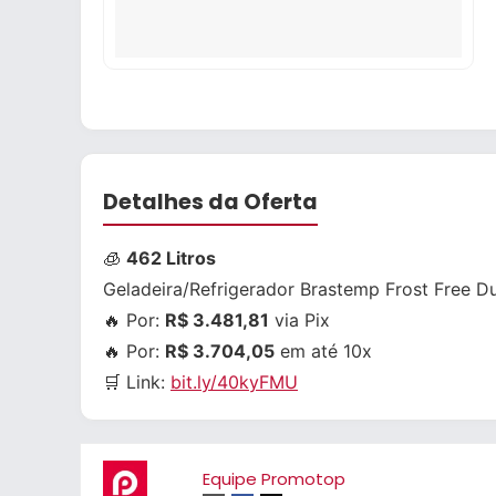
Detalhes da Oferta
🧊
462 Litros
Geladeira/Refrigerador Brastemp Frost Free 
🔥 Por:
R$ 3.481,81
via Pix
🔥 Por:
R$ 3.704,05
em até 10x
🛒 Link:
bit.ly/40kyFMU
Equipe Promotop