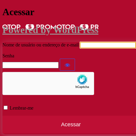
Acessar
Powered by WordPress
Nome de usuário ou endereço de e-mail
Senha
Lembrar-me