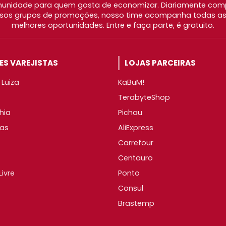
nidade para quem gosta de economizar. Diariamente com
os grupos de promoções, nosso time acompanha todas as l
melhores oportunidades. Entre e faça parte, é gratuito.
S VAREJISTAS
LOJAS PARCEIRAS
Luiza
KaBuM!
TerabyteShop
hia
Pichau
as
AliExpress
Carrefour
Centauro
ivre
Ponto
Consul
Brastemp