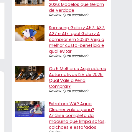
2026: Modelos que Gelam
de Verdade
Review
,
Qual escolher?
Samsung Galaxy A57, A37,
A27 e A17: qual Galaxy A
comprar em 2026? Veja o
melhor custo-benefício e
qual evitar
Review
,
Qual escolher?
Os 5 Melhores Aspiradores
Automotivos 12V de 2026:
Qual Vale a Pena
Comprar?
Review
,
Qual escolher?
Extratora WAP Aqua
Cleaner vale a pena?
Análise completa da
máquina que limpa sofás,
colchões e estofados
Review