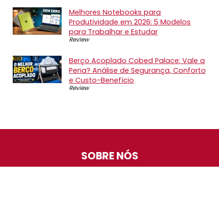
Melhores Notebooks para
Produtividade em 2026: 5 Modelos
para Trabalhar e Estudar
Review
Berço Acoplado Cobed Palace: Vale a
Pena? Análise de Segurança, Conforto
e Custo-Benefício
Review
SOBRE NÓS
O Promotop é uma comunidade para quem gosta de
economizar. Diariamente compartilhando promoções,
descontos e bugs em nossos grupos de promoções,
nosso time acompanha todas as lojas confiáveis atrás
das melhores oportunidades. Entre e faça parte, é