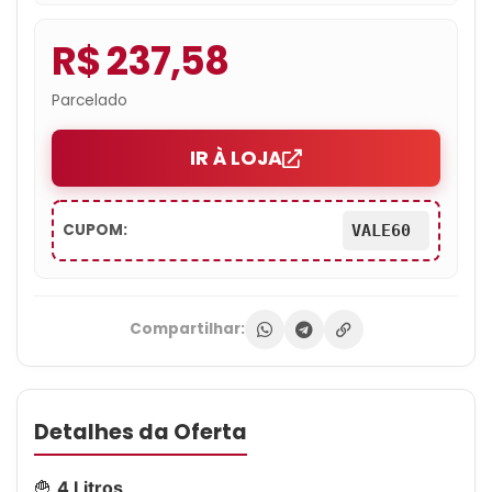
R$ 237,58
Parcelado
IR À LOJA
CUPOM:
VALE60
Compartilhar:
Detalhes da Oferta
🍟
4 Litros