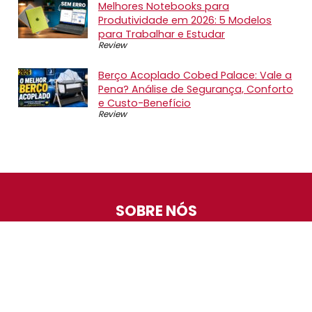
Melhores Notebooks para
Produtividade em 2026: 5 Modelos
para Trabalhar e Estudar
Review
Berço Acoplado Cobed Palace: Vale a
Pena? Análise de Segurança, Conforto
e Custo-Benefício
Review
SOBRE NÓS
O Promotop é uma comunidade para quem gosta de
economizar. Diariamente compartilhando promoções,
descontos e bugs em nossos grupos de promoções,
nosso time acompanha todas as lojas confiáveis atrás
das melhores oportunidades. Entre e faça parte, é
gratuito.