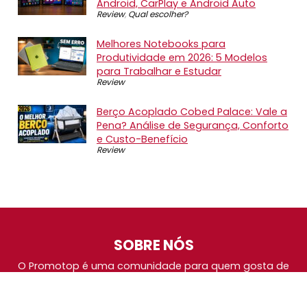
Android, CarPlay e Android Auto
Review
,
Qual escolher?
Melhores Notebooks para
Produtividade em 2026: 5 Modelos
para Trabalhar e Estudar
Review
Berço Acoplado Cobed Palace: Vale a
Pena? Análise de Segurança, Conforto
e Custo-Benefício
Review
SOBRE NÓS
O Promotop é uma comunidade para quem gosta de
economizar. Diariamente compartilhando promoções,
descontos e bugs em nossos grupos de promoções,
nosso time acompanha todas as lojas confiáveis atrás