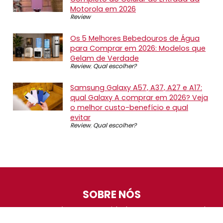
Motorola em 2026
Review
Os 5 Melhores Bebedouros de Água
para Comprar em 2026: Modelos que
Gelam de Verdade
Review
,
Qual escolher?
Samsung Galaxy A57, A37, A27 e A17:
qual Galaxy A comprar em 2026? Veja
o melhor custo-benefício e qual
evitar
Review
,
Qual escolher?
SOBRE NÓS
O Promotop é uma comunidade para quem gosta de
economizar. Diariamente compartilhando promoções,