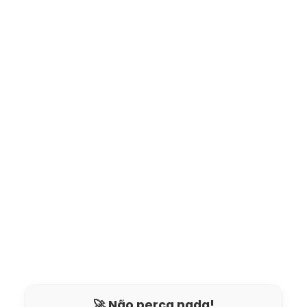
🚀 Não perca nada!