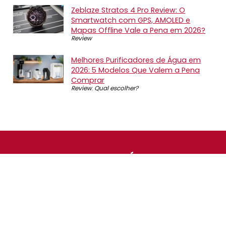
Zeblaze Stratos 4 Pro Review: O
Smartwatch com GPS, AMOLED e
Mapas Offline Vale a Pena em 2026?
Review
Melhores Purificadores de Água em
2026: 5 Modelos Que Valem a Pena
Comprar
Review
,
Qual escolher?
SOBRE NÓS
O Promotop é uma comunidade para quem gosta de
economizar. Diariamente compartilhando promoções,
descontos e bugs em nossos grupos de promoções,
nosso time acompanha todas as lojas confiáveis atrás
das melhores oportunidades. Entre e faça parte, é
gratuito.