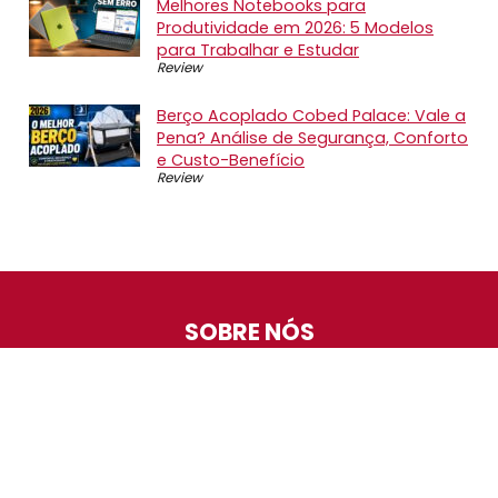
Melhores Notebooks para
Produtividade em 2026: 5 Modelos
para Trabalhar e Estudar
Review
Berço Acoplado Cobed Palace: Vale a
Pena? Análise de Segurança, Conforto
e Custo-Benefício
Review
SOBRE NÓS
O Promotop é uma comunidade para quem gosta de
economizar. Diariamente compartilhando promoções,
descontos e bugs em nossos grupos de promoções,
nosso time acompanha todas as lojas confiáveis atrás
das melhores oportunidades. Entre e faça parte, é
gratuito.