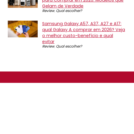
Gelam de Verdade
Review
,
Qual escolher?
Samsung Galaxy A57, A37, A27 e A17:
qual Galaxy A comprar em 2026? Veja
o melhor custo-benefício e qual
evitar
Review
,
Qual escolher?
SOBRE NÓS
O Promotop é uma comunidade para quem gosta de
economizar. Diariamente compartilhando promoções,
descontos e bugs em nossos grupos de promoções,
nosso time acompanha todas as lojas confiáveis atrás
das melhores oportunidades. Entre e faça parte, é
gratuito.