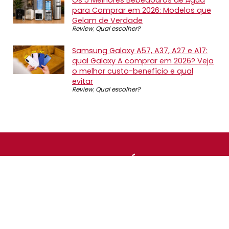
para Comprar em 2026: Modelos que
Gelam de Verdade
Review
,
Qual escolher?
Samsung Galaxy A57, A37, A27 e A17:
qual Galaxy A comprar em 2026? Veja
o melhor custo-benefício e qual
evitar
Review
,
Qual escolher?
SOBRE NÓS
O Promotop é uma comunidade para quem gosta de
economizar. Diariamente compartilhando promoções,
descontos e bugs em nossos grupos de promoções,
nosso time acompanha todas as lojas confiáveis atrás
das melhores oportunidades. Entre e faça parte, é
gratuito.