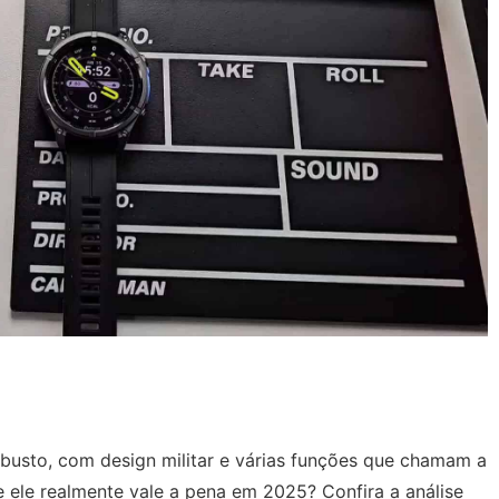
busto, com design militar e várias funções que chamam a
 ele realmente vale a pena em 2025? Confira a análise