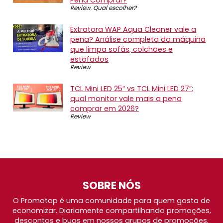
Pena Comprar?
Review
,
Qual escolher?
Extratora WAP Aqua Cleaner vale a
pena? Análise completa da máquina
que limpa sofás, colchões e
estofados
Review
TCL Mini LED 25″ vs TCL Mini LED 27″:
qual monitor vale mais a pena
comprar em 2026?
Review
SOBRE NÓS
O Promotop é uma comunidade para quem gosta de
economizar. Diariamente compartilhando promoções,
descontos e bugs em nossos grupos de promoções,