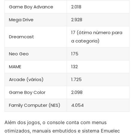
Game Boy Advance
2.018
Mega Drive
2.928
17 (ótimo número para
Dreamcast
a categoria)
Neo Geo
175
MAME
132
Arcade (vários)
1.725
Game Boy Color
2.098
Family Computer (NES)
4.054
Além dos jogos, o console conta com menus
otimizados, manuais embutidos e sistema Emuelec