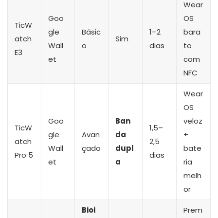
Wear
Goo
OS
TicW
gle
Básic
1–2
bara
atch
Sim
Wall
o
dias
to
E3
et
com
NFC
Wear
OS
Goo
Ban
veloz
TicW
1,5–
gle
Avan
da
+
atch
2,5
Wall
çado
dupl
bate
Pro 5
dias
et
a
ria
melh
or
Bioi
Prem