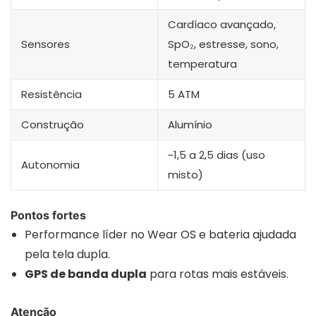
Cardíaco avançado,
Sensores
SpO₂, estresse, sono,
temperatura
Resistência
5 ATM
Construção
Alumínio
~1,5 a 2,5 dias (uso
Autonomia
misto)
Pontos fortes
Performance líder no Wear OS e bateria ajudada
pela tela dupla.
GPS de banda dupla
para rotas mais estáveis.
Atenção