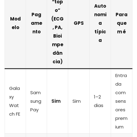
“top
Auto
o”
Pag
nomi
Para
Mod
(ECG
ame
GPS
a
que
elo
, PA,
nto
típic
m é
Bioi
a
mpe
dân
cia)
Entra
da
Gala
Sam
com
xy
1–2
sung
Sim
Sim
sens
Wat
dias
Pay
ores
ch FE
prem
ium