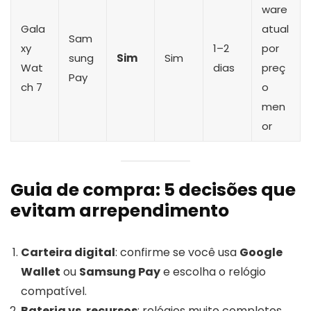
ware
Gala
atual
Sam
xy
1–2
por
sung
Sim
Sim
Wat
dias
preç
Pay
ch 7
o
men
or
Guia de compra: 5 decisões que
evitam arrependimento
Carteira digital
: confirme se você usa
Google
Wallet
ou
Samsung Pay
e escolha o relógio
compatível.
Bateria vs. recursos
: relógios muito completos