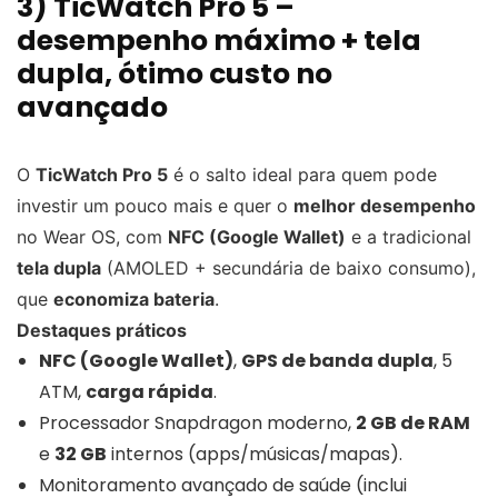
3) TicWatch Pro 5 –
desempenho máximo + tela
dupla, ótimo custo no
avançado
O
TicWatch Pro 5
é o salto ideal para quem pode
investir um pouco mais e quer o
melhor desempenho
no Wear OS, com
NFC (Google Wallet)
e a tradicional
tela dupla
(AMOLED + secundária de baixo consumo),
que
economiza bateria
.
Destaques práticos
NFC (Google Wallet)
,
GPS de banda dupla
, 5
ATM,
carga rápida
.
Processador Snapdragon moderno,
2 GB de RAM
e
32 GB
internos (apps/músicas/mapas).
Monitoramento avançado de saúde (inclui