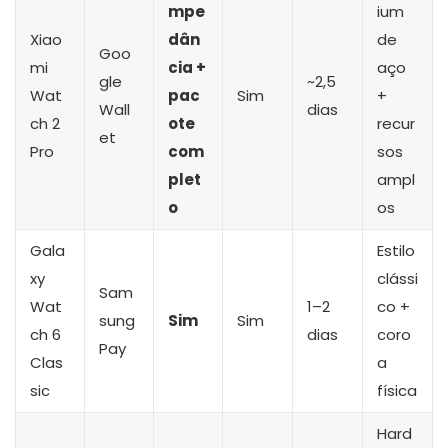
mpe
ium
Xiao
dân
de
Goo
mi
cia +
aço
gle
~2,5
Wat
pac
Sim
+
Wall
dias
ch 2
ote
recur
et
Pro
com
sos
plet
ampl
o
os
Gala
Estilo
xy
clássi
Sam
Wat
1–2
co +
sung
Sim
Sim
ch 6
dias
coro
Pay
Clas
a
sic
física
Hard