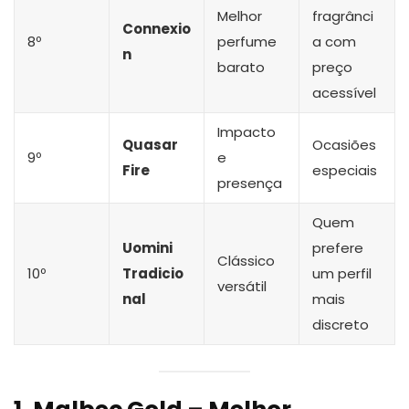
Melhor
fragrânci
Connexio
8º
perfume
a com
n
barato
preço
acessível
Impacto
Quasar
Ocasiões
9º
e
Fire
especiais
presença
Quem
Uomini
prefere
Clássico
10º
Tradicio
um perfil
versátil
nal
mais
discreto