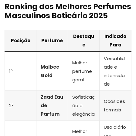
Ranking dos Melhores Perfumes
Masculinos Boticário 2025
Destaqu
Indicado
Posição
Perfume
e
Para
Versatilid
Melhor
Malbec
ade e
1º
perfume
Gold
intensida
geral
de
Zaad Eau
Sofisticaç
Ocasiões
2º
de
ão e
formais
Parfum
elegância
Uso diário
Melhor
em