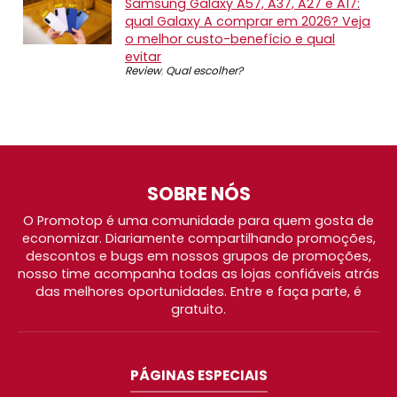
Samsung Galaxy A57, A37, A27 e A17:
qual Galaxy A comprar em 2026? Veja
o melhor custo-benefício e qual
evitar
Review
,
Qual escolher?
SOBRE NÓS
O Promotop é uma comunidade para quem gosta de
economizar. Diariamente compartilhando promoções,
descontos e bugs em nossos grupos de promoções,
nosso time acompanha todas as lojas confiáveis atrás
das melhores oportunidades. Entre e faça parte, é
gratuito.
PÁGINAS ESPECIAIS