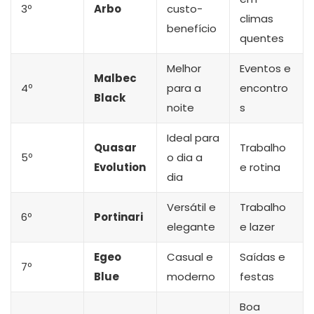
3º
Arbo
custo-
climas
benefício
quentes
Melhor
Eventos e
Malbec
4º
para a
encontro
Black
noite
s
Ideal para
Quasar
Trabalho
5º
o dia a
Evolution
e rotina
dia
Versátil e
Trabalho
6º
Portinari
elegante
e lazer
Egeo
Casual e
Saídas e
7º
Blue
moderno
festas
Boa