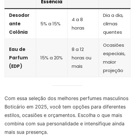
Essência
Desodor
Dia a dia,
4 a 8
ante
5% a 15%
climas
horas
Colônia
quentes
Ocasiões
Eau de
8 a 12
especiais,
Parfum
15% a 20%
horas ou
maior
(EDP)
mais
projeção
Com essa seleção dos melhores perfumes masculinos
Boticário em 2025, você tem opções para diferentes
estilos, ocasiões e orçamentos. Escolha o que mais
combina com sua personalidade e intensifique ainda
mais sua presença.