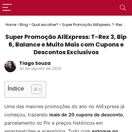
Home
>
Blog
>
Qual escolher?
>
Super Promoção AliExpress: T-Rex 3,
Bip 6, Balance e Muito Mais com Cupons e Descontos Exclusivos
Super Promoção AliExpress: T-Rex 3, Bip
6, Balance e Muito Mais com Cupons e
Descontos Exclusivos
Tiago Souza
20 de agosto de 2025
Índice
Uma das maiores promoções do ano no AliExpress já
começou, trazendo
mais de 20 cupons de desconto
,
parcelamento no Pix e preços históricos em
smartwatches e acessórios. Tudo com
estoque no