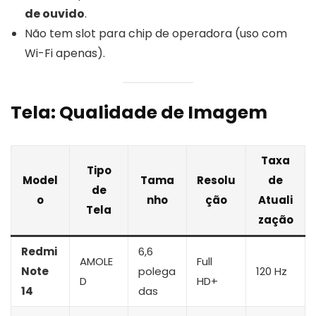
de ouvido
.
Não tem slot para chip de operadora (uso com
Wi-Fi apenas).
Tela: Qualidade de Imagem
Taxa
Tipo
Model
Tama
Resolu
de
de
o
nho
ção
Atuali
Tela
zação
Redmi
6,6
AMOLE
Full
Note
polega
120 Hz
D
HD+
14
das