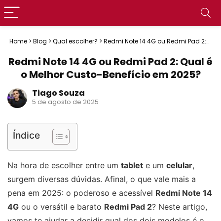
Home
>
Blog
>
Qual escolher?
>
Redmi Note 14 4G ou Redmi Pad 2:
Qual é o Melhor Custo-Benefício em 2025?
Redmi Note 14 4G ou Redmi Pad 2: Qual é
o Melhor Custo-Benefício em 2025?
Tiago Souza
5 de agosto de 2025
Índice
Na hora de escolher entre um
tablet
e um
celular
,
surgem diversas dúvidas. Afinal, o que vale mais a
pena em 2025: o poderoso e acessível
Redmi Note 14
4G
ou o versátil e barato
Redmi Pad 2
? Neste artigo,
vamos te ajudar a decidir qual dos dois modelos é o