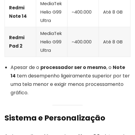
MediaTek
Redmi
Helio G99
~400.000
Até 8 GB
Note 14
Ultra
MediaTek
Redmi
Helio G99
~400.000
Até 8 GB
Pad 2
Ultra
Apesar de o
processador ser o mesmo
, o
Note
14
tem desempenho ligeiramente superior por ter
uma tela menor e exigir menos processamento
gráfico.
Sistema e Personalização