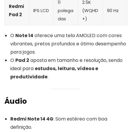
11
2.5K
Redmi
IPS LCD
polega
(WQHD
90 Hz
Pad 2
das
+)
O
Note 14
oferece uma tela AMOLED com cores
vibrantes, pretos profundos e ótimo desempenho
para jogos.
O
Pad 2
aposta em tamanho e resolução, sendo
ideal para
estudos, leitura, vídeos e
produtividade
.
Áudio
Redmi Note 14 4G
: Som estéreo com boa
definição.