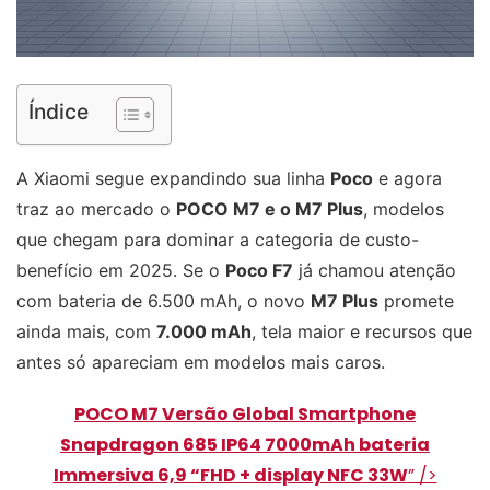
Índice
A Xiaomi segue expandindo sua linha
Poco
e agora
traz ao mercado o
POCO M7 e o M7 Plus
, modelos
que chegam para dominar a categoria de custo-
benefício em 2025. Se o
Poco F7
já chamou atenção
com bateria de 6.500 mAh, o novo
M7 Plus
promete
ainda mais, com
7.000 mAh
, tela maior e recursos que
antes só apareciam em modelos mais caros.
POCO M7 Versão Global Smartphone
Snapdragon 685 IP64 7000mAh bateria
Immersiva 6,9 “FHD + display NFC 33W
” />