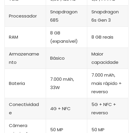
Snapdragon
Snapdragon
Processador
685
6s Gen 3
8 GB
RAM
8 GB reais
(expansível)
Armazename
Maior
Básico
nto
capacidade
7.000 mAh,
7.000 mAh,
Bateria
mais rápido +
33W
reverso
Conectividad
5G + NFC +
4G + NFC
e
reverso
Câmera
50 MP
50 MP