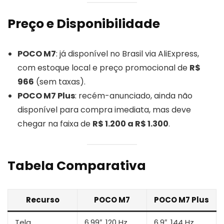
Preço e Disponibilidade
POCO M7
: já disponível no Brasil via AliExpress,
com estoque local e preço promocional de
R$
966
(sem taxas).
POCO M7 Plus
: recém-anunciado, ainda não
disponível para compra imediata, mas deve
chegar na faixa de
R$ 1.200 a R$ 1.300
.
Tabela Comparativa
Recurso
POCO M7
POCO M7 Plus
Tela
6,99″, 120 Hz
6,9″, 144 Hz