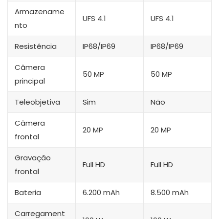
Armazename
UFS 4.1
UFS 4.1
nto
Resistência
IP68/IP69
IP68/IP69
Câmera
50 MP
50 MP
principal
Teleobjetiva
Sim
Não
Câmera
20 MP
20 MP
frontal
Gravação
Full HD
Full HD
frontal
Bateria
6.200 mAh
8.500 mAh
Carregament