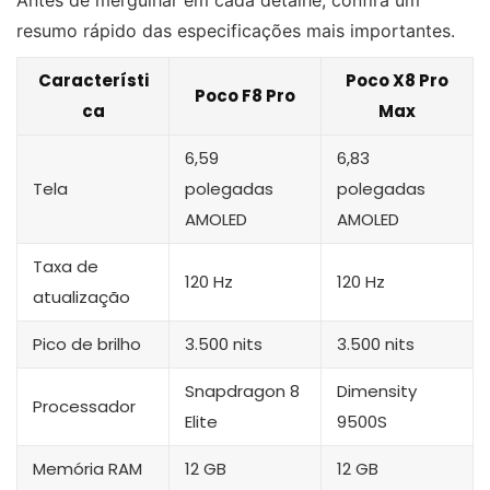
Antes de mergulhar em cada detalhe, confira um
resumo rápido das especificações mais importantes.
Característi
Poco X8 Pro
Poco F8 Pro
ca
Max
6,59
6,83
Tela
polegadas
polegadas
AMOLED
AMOLED
Taxa de
120 Hz
120 Hz
atualização
Pico de brilho
3.500 nits
3.500 nits
Snapdragon 8
Dimensity
Processador
Elite
9500S
Memória RAM
12 GB
12 GB