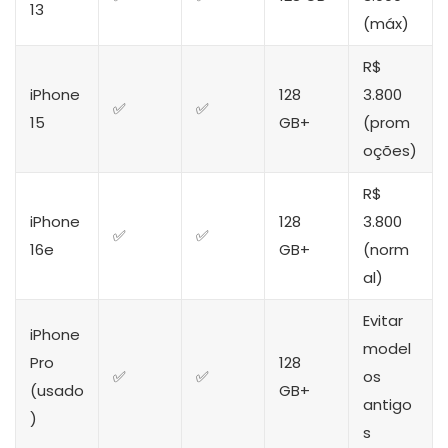
13
(máx)
R$
iPhone
128
3.800
✅
✅
15
GB+
(prom
oções)
R$
iPhone
128
3.800
✅
✅
16e
GB+
(norm
al)
Evitar
iPhone
model
Pro
128
✅
✅
os
(usado
GB+
antigo
)
s