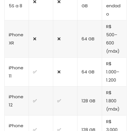
❌
❌
5S a 8
GB
endad
o
R$
iPhone
500–
❌
❌
64 GB
XR
600
(máx)
R$
iPhone
✅
❌
64 GB
1.000–
11
1.200
R$
iPhone
✅
✅
128 GB
1.800
12
(máx)
R$
iPhone
✅
✅
128 GB
3.000