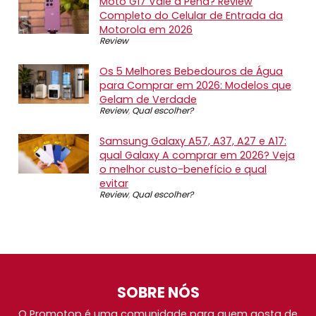
Moto G17 Vale a Pena? Review
Completo do Celular de Entrada da
Motorola em 2026
Review
Os 5 Melhores Bebedouros de Água
para Comprar em 2026: Modelos que
Gelam de Verdade
Review
,
Qual escolher?
Samsung Galaxy A57, A37, A27 e A17:
qual Galaxy A comprar em 2026? Veja
o melhor custo-benefício e qual
evitar
Review
,
Qual escolher?
SOBRE NÓS
O Promotop é uma comunidade para quem gosta de