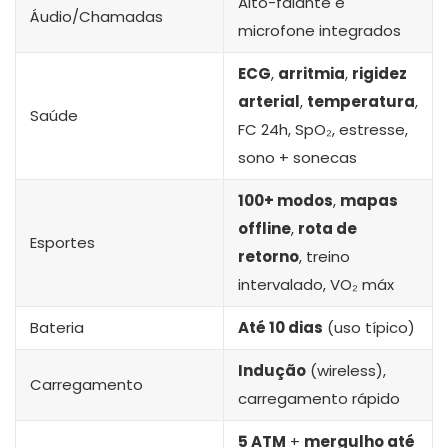
Alto-falante e
Áudio/Chamadas
microfone integrados
ECG
,
arritmia
,
rigidez
arterial
,
temperatura
,
Saúde
FC 24h, SpO₂, estresse,
sono + sonecas
100+ modos
,
mapas
offline
,
rota de
Esportes
retorno
, treino
intervalado, VO₂ máx
Bateria
Até 10 dias
(uso típico)
Indução
(wireless),
Carregamento
carregamento rápido
5 ATM
+
mergulho até