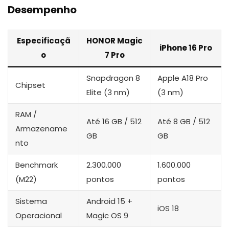
Desempenho
Especificaçã
HONOR Magic
iPhone 16 Pro
o
7 Pro
Snapdragon 8
Apple A18 Pro
Chipset
Elite (3 nm)
(3 nm)
RAM /
Até 16 GB / 512
Até 8 GB / 512
Armazename
GB
GB
nto
Benchmark
2.300.000
1.600.000
(M22)
pontos
pontos
Sistema
Android 15 +
iOS 18
Operacional
Magic OS 9