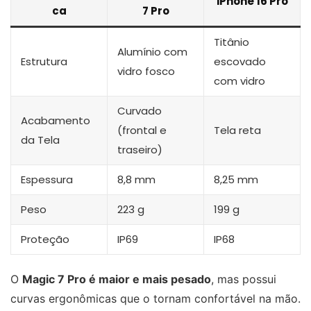
iPhone 16 Pro
ca
7 Pro
Titânio
Alumínio com
Estrutura
escovado
vidro fosco
com vidro
Curvado
Acabamento
(frontal e
Tela reta
da Tela
traseiro)
Espessura
8,8 mm
8,25 mm
Peso
223 g
199 g
Proteção
IP69
IP68
O
Magic 7 Pro é maior e mais pesado
, mas possui
curvas ergonômicas que o tornam confortável na mão.