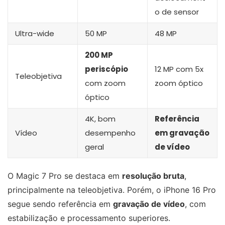
o de sensor
Ultra-wide
50 MP
48 MP
200 MP
periscópio
12 MP com 5x
Teleobjetiva
com zoom
zoom óptico
óptico
4K, bom
Referência
Vídeo
desempenho
em gravação
geral
de vídeo
O Magic 7 Pro se destaca em
resolução bruta
,
principalmente na teleobjetiva. Porém, o iPhone 16 Pro
segue sendo referência em
gravação de vídeo
, com
estabilização e processamento superiores.