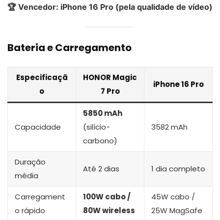
🏆 Vencedor: iPhone 16 Pro (pela qualidade de vídeo)
Bateria e Carregamento
Especificaçã
HONOR Magic
iPhone 16 Pro
o
7 Pro
5850 mAh
Capacidade
(silício-
3582 mAh
carbono)
Duração
Até 2 dias
1 dia completo
média
Carregament
100W cabo /
45W cabo /
o rápido
80W wireless
25W MagSafe