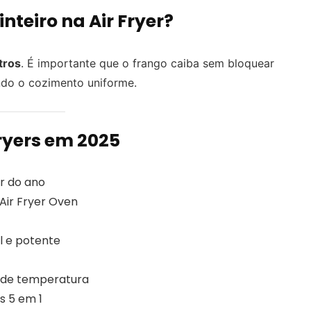
nteiro na Air Fryer?
itros
. É importante que o frango caiba sem bloquear
indo o cozimento uniforme.
ryers em 2025
er do ano
Air Fryer Oven
l e potente
 de temperatura
s 5 em 1