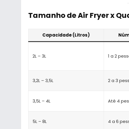
Tamanho de Air Fryer x Qu
Capacidade (Litros)
Núm
2L – 3L
1 a 2 pes
3,2L – 3,5L
2 a 3 pes
3,5L – 4L
Até 4 pe
5L – 8L
4 a 6 pes