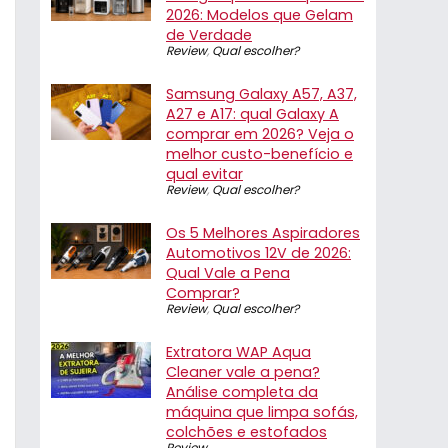
2026: Modelos que Gelam
de Verdade
Review
,
Qual escolher?
Samsung Galaxy A57, A37,
A27 e A17: qual Galaxy A
comprar em 2026? Veja o
melhor custo-benefício e
qual evitar
Review
,
Qual escolher?
Os 5 Melhores Aspiradores
Automotivos 12V de 2026:
Qual Vale a Pena
Comprar?
Review
,
Qual escolher?
Extratora WAP Aqua
Cleaner vale a pena?
Análise completa da
máquina que limpa sofás,
colchões e estofados
Review