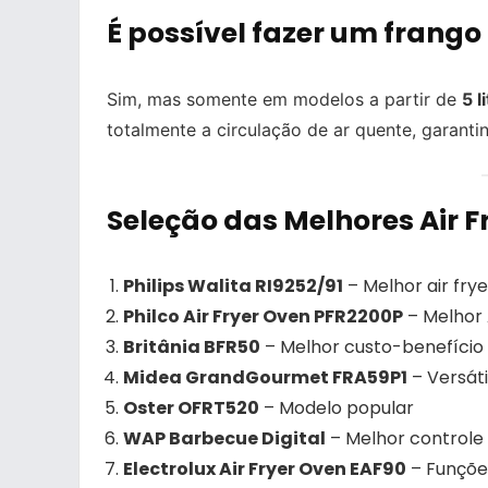
É possível fazer um frango i
Sim, mas somente em modelos a partir de
5 l
totalmente a circulação de ar quente, garant
Seleção das Melhores Air F
Philips Walita RI9252/91
– Melhor air fry
Philco Air Fryer Oven PFR2200P
– Melhor 
Britânia BFR50
– Melhor custo-benefício
Midea GrandGourmet FRA59P1
– Versáti
Oster OFRT520
– Modelo popular
WAP Barbecue Digital
– Melhor controle
Electrolux Air Fryer Oven EAF90
– Funçõe