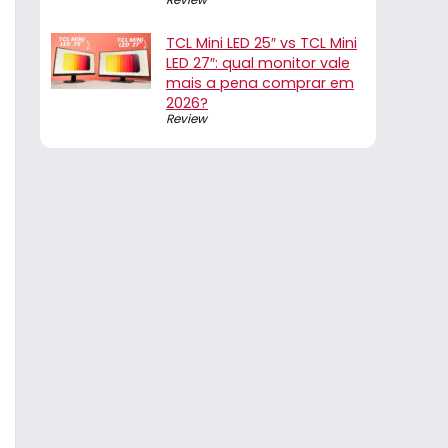
TCL Mini LED 25″ vs TCL Mini
LED 27″: qual monitor vale
mais a pena comprar em
2026?
Review