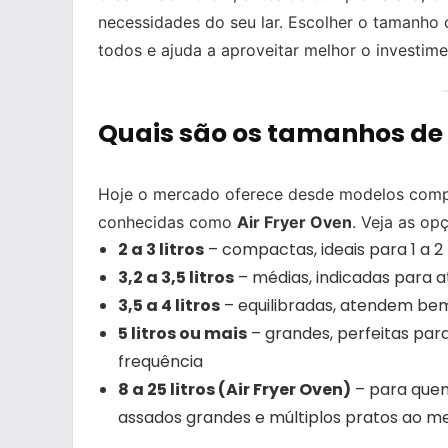
necessidades do seu lar. Escolher o tamanho c
todos e ajuda a aproveitar melhor o investime
Quais são os tamanhos de A
Hoje o mercado oferece desde modelos com
conhecidas como
Air Fryer Oven
. Veja as op
2 a 3 litros
– compactas, ideais para 1 a 2
3,2 a 3,5 litros
– médias, indicadas para a
3,5 a 4 litros
– equilibradas, atendem bem
5 litros ou mais
– grandes, perfeitas par
frequência
8 a 25 litros (Air Fryer Oven)
– para quem
assados grandes e múltiplos pratos ao