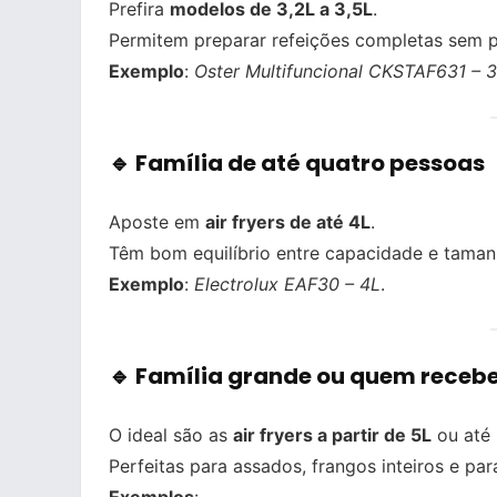
Prefira
modelos de 3,2L a 3,5L
.
Permitem preparar refeições completas sem pr
Exemplo
:
Oster Multifuncional CKSTAF631 – 3
🔹 Família de até quatro pessoas
Aposte em
air fryers de até 4L
.
Têm bom equilíbrio entre capacidade e tamanh
Exemplo
:
Electrolux EAF30 – 4L
.
🔹 Família grande ou quem recebe
O ideal são as
air fryers a partir de 5L
ou até
Perfeitas para assados, frangos inteiros e p
Exemplos
: