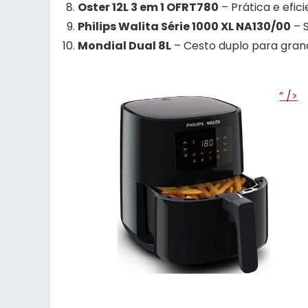
Oster 12L 3 em 1 OFRT780
– Prática e efic
Philips Walita Série 1000 XL NA130/00
– S
Mondial Dual 8L
– Cesto duplo para grand
” />