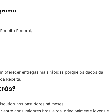
:
ograma
Receita Federal;
 oferecer entregas mais rápidas porque os dados da
da Receita.
trás?
discutido nos bastidores há meses.
entre consumidores brasileiros, principalmente jovens e