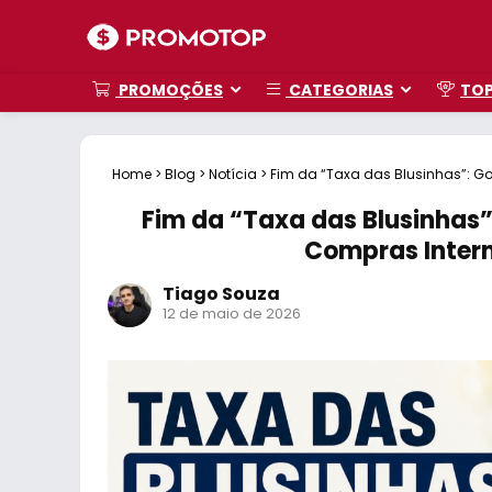
PROMOÇÕES
CATEGORIAS
TO
Home
>
Blog
>
Notícia
>
Fim da “Taxa das Blusinhas”: Go
50
Fim da “Taxa das Blusinhas”
Compras Intern
Tiago Souza
12 de maio de 2026