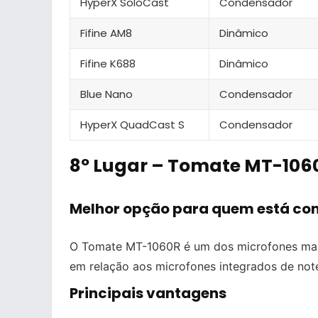
HyperX SoloCast
Condensador
Fifine AM8
Dinâmico
Fifine K688
Dinâmico
Blue Nano
Condensador
HyperX QuadCast S
Condensador
8º Lugar – Tomate MT-106
Melhor opção para quem está c
O Tomate MT-1060R é um dos microfones mais
em relação aos microfones integrados de not
Principais vantagens