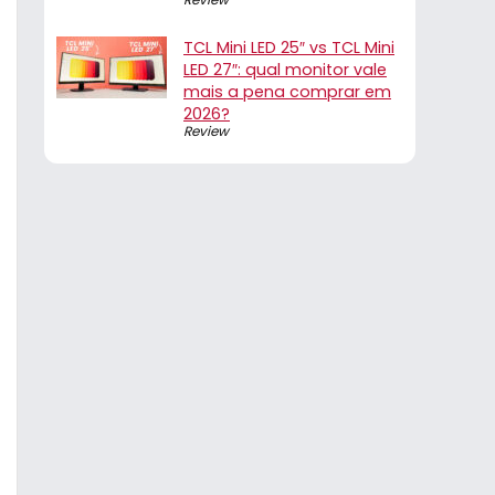
TCL Mini LED 25″ vs TCL Mini
LED 27″: qual monitor vale
mais a pena comprar em
2026?
Review