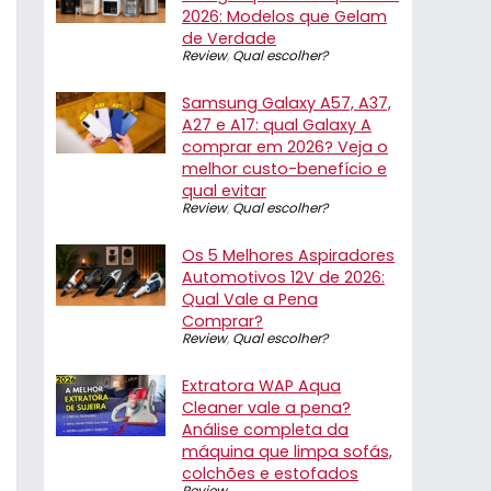
2026: Modelos que Gelam
de Verdade
Review
,
Qual escolher?
Samsung Galaxy A57, A37,
A27 e A17: qual Galaxy A
comprar em 2026? Veja o
melhor custo-benefício e
qual evitar
Review
,
Qual escolher?
Os 5 Melhores Aspiradores
Automotivos 12V de 2026:
Qual Vale a Pena
Comprar?
Review
,
Qual escolher?
Extratora WAP Aqua
Cleaner vale a pena?
Análise completa da
máquina que limpa sofás,
colchões e estofados
Review