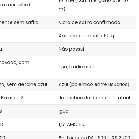
10 ATM (com mergulho até 40
em mergulho)
m)
mente sem safira
Vidro de safira confirmado
Aproximadamente 50 g
ui
Não possui
enovado, com
Lisa, tradicional
za, sem detalhe azul
Azul (polêmico entre usuários)
o Balance 2
Já conhecida do modelo atual
s
Igual
ED
1,5″ AMOLED
500
Em torno de R$ 1.600 a R$ 2.200