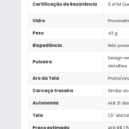
Certificação de Resistência
5 ATM (s
Vidro
Provavel
Peso
43 g
Biopedância
Não poss
Design r
Pulseira
detalhes
Aro da Tela
Prata/cin
Carcaça traseira
Similar a
Autonomia
Até 21 dia
Tela
1,5″ AMOL
Preço estimado
Até R$ 1.