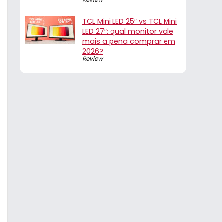
TCL Mini LED 25″ vs TCL Mini
LED 27″: qual monitor vale
mais a pena comprar em
2026?
Review