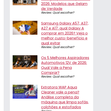
2026: Modelos que Gelam
de Verdade
Review
,
Qual escolher?
Samsung Galaxy A57, A37,
A27 e A17: qual Galaxy A
comprar em 2026? Veja o
melhor custo-benefício e
qual evitar
Review
,
Qual escolher?
Os 5 Melhores Aspiradores
Automotivos 12V de 2026:
Qual Vale a Pena
Comprar?
Review
,
Qual escolher?
Extratora WAP Aqua
Cleaner vale a pena?
Análise completa da
máquina que limpa sofás,
colchões e estofados
Review