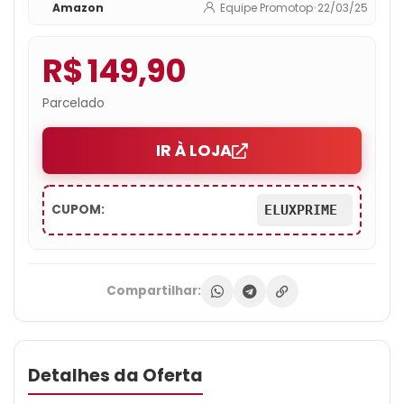
Amazon
Equipe Promotop
•
22/03/25
STK13 vermelho 127v
R$ 149,90
Parcelado
IR À LOJA
CUPOM:
ELUXPRIME
Compartilhar:
Detalhes da Oferta