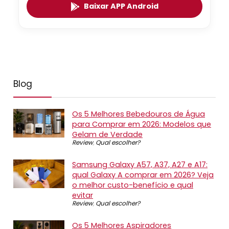
Baixar APP Android
Blog
Os 5 Melhores Bebedouros de Água
para Comprar em 2026: Modelos que
Gelam de Verdade
Review
,
Qual escolher?
Samsung Galaxy A57, A37, A27 e A17:
qual Galaxy A comprar em 2026? Veja
o melhor custo-benefício e qual
evitar
Review
,
Qual escolher?
Os 5 Melhores Aspiradores