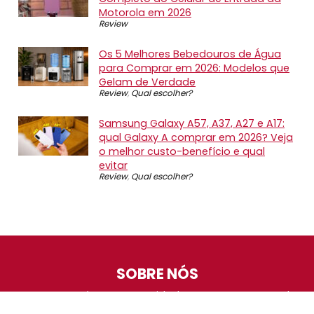
Motorola em 2026
Review
Os 5 Melhores Bebedouros de Água
para Comprar em 2026: Modelos que
Gelam de Verdade
Review
,
Qual escolher?
Samsung Galaxy A57, A37, A27 e A17:
qual Galaxy A comprar em 2026? Veja
o melhor custo-benefício e qual
evitar
Review
,
Qual escolher?
SOBRE NÓS
O Promotop é uma comunidade para quem gosta de
economizar. Diariamente compartilhando promoções,