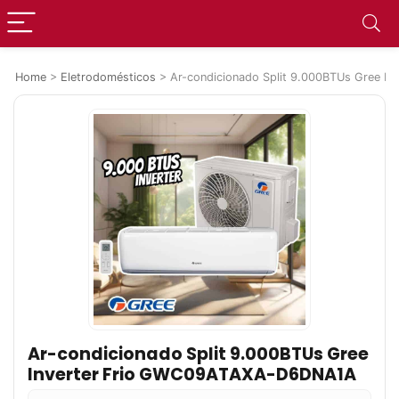
Home
>
Eletrodomésticos
>
Ar-condicionado Split 9.000BTUs Gree 
Ar-condicionado Split 9.000BTUs Gree
Inverter Frio GWC09ATAXA-D6DNA1A