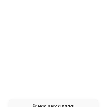
🚀 Não perca nada!