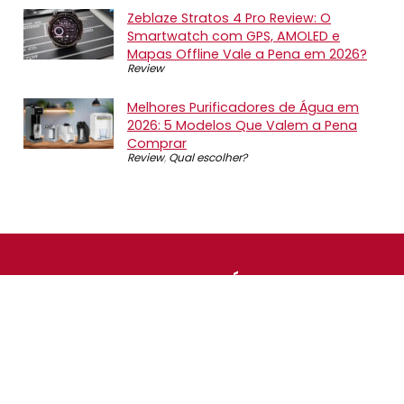
Zeblaze Stratos 4 Pro Review: O
Smartwatch com GPS, AMOLED e
Mapas Offline Vale a Pena em 2026?
Review
Melhores Purificadores de Água em
2026: 5 Modelos Que Valem a Pena
Comprar
Review
,
Qual escolher?
SOBRE NÓS
O Promotop é uma comunidade para quem gosta de
economizar. Diariamente compartilhando promoções,
descontos e bugs em nossos grupos de promoções,
nosso time acompanha todas as lojas confiáveis atrás
das melhores oportunidades. Entre e faça parte, é
gratuito.