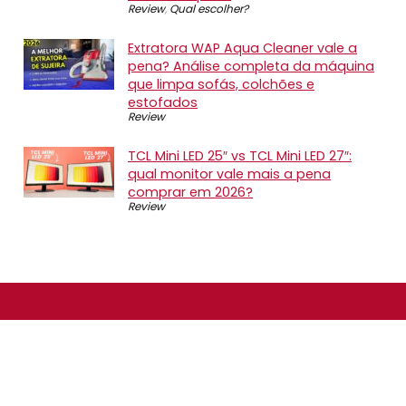
Review
,
Qual escolher?
Extratora WAP Aqua Cleaner vale a
pena? Análise completa da máquina
que limpa sofás, colchões e
estofados
Review
TCL Mini LED 25″ vs TCL Mini LED 27″:
qual monitor vale mais a pena
comprar em 2026?
Review
SOBRE NÓS
O Promotop é uma comunidade para quem gosta de
economizar. Diariamente compartilhando promoções,
descontos e bugs em nossos grupos de promoções,