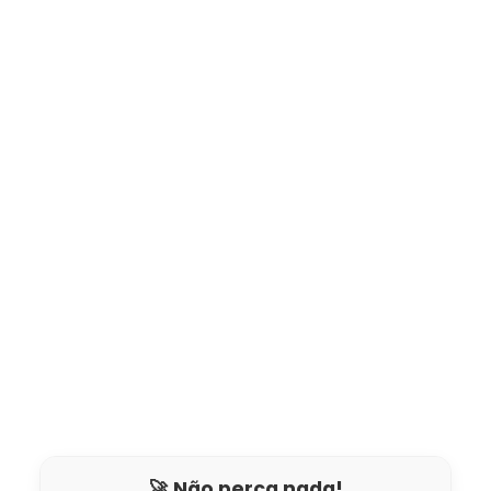
🚀 Não perca nada!