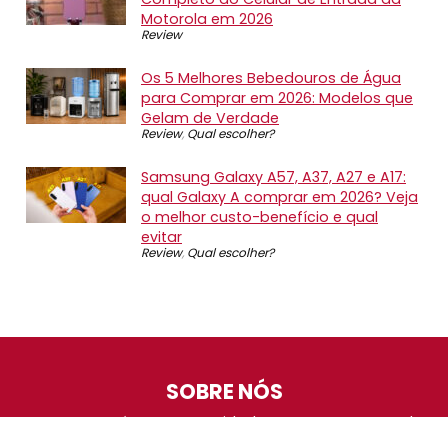
Motorola em 2026
Review
Os 5 Melhores Bebedouros de Água
para Comprar em 2026: Modelos que
Gelam de Verdade
Review
,
Qual escolher?
Samsung Galaxy A57, A37, A27 e A17:
qual Galaxy A comprar em 2026? Veja
o melhor custo-benefício e qual
evitar
Review
,
Qual escolher?
SOBRE NÓS
O Promotop é uma comunidade para quem gosta de
economizar. Diariamente compartilhando promoções,