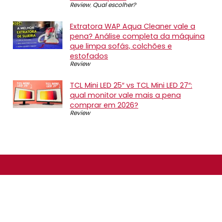
Review
,
Qual escolher?
Extratora WAP Aqua Cleaner vale a
pena? Análise completa da máquina
que limpa sofás, colchões e
estofados
Review
TCL Mini LED 25″ vs TCL Mini LED 27″:
qual monitor vale mais a pena
comprar em 2026?
Review
SOBRE NÓS
O Promotop é uma comunidade para quem gosta de
economizar. Diariamente compartilhando promoções,
descontos e bugs em nossos grupos de promoções,