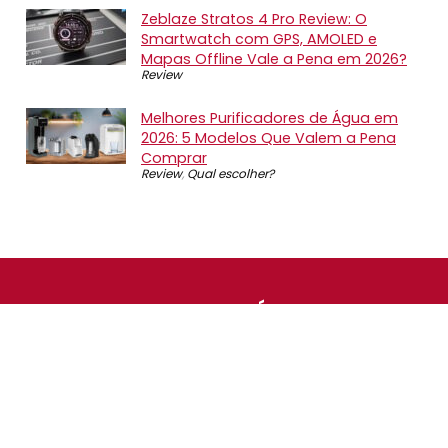
Zeblaze Stratos 4 Pro Review: O
Smartwatch com GPS, AMOLED e
Mapas Offline Vale a Pena em 2026?
Review
Melhores Purificadores de Água em
2026: 5 Modelos Que Valem a Pena
Comprar
Review
,
Qual escolher?
SOBRE NÓS
O Promotop é uma comunidade para quem gosta de
economizar. Diariamente compartilhando promoções,
descontos e bugs em nossos grupos de promoções,
nosso time acompanha todas as lojas confiáveis atrás
das melhores oportunidades. Entre e faça parte, é
gratuito.