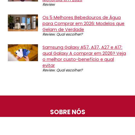
Review
Os 5 Melhores Bebedouros de Água
para Comprar em 2026: Modelos que
Gelam de Verdade
Review
,
Qual escolher?
Samsung Galaxy A57, A37, A27 e A17:
qual Galaxy A comprar em 2026? Veja
o melhor custo-benefício e qual
evitar
Review
,
Qual escolher?
SOBRE NÓS
O Promotop é uma comunidade para quem gosta de
economizar. Diariamente compartilhando promoções,
descontos e bugs em nossos grupos de promoções,