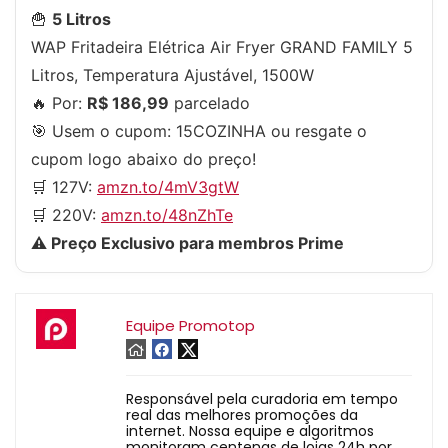
🍟
5 Litros
WAP Fritadeira Elétrica Air Fryer GRAND FAMILY 5
Litros, Temperatura Ajustável, 1500W
🔥 Por:
R$ 186,99
parcelado
🎯 Usem o cupom:
15COZINHA
ou resgate o
cupom logo abaixo do preço!
🛒 127V:
amzn.to/4mV3gtW
🛒 220V:
amzn.to/48nZhTe
⚠️ Preço Exclusivo para membros Prime
Equipe Promotop
Responsável pela curadoria em tempo
real das melhores promoções da
internet. Nossa equipe e algoritmos
monitoram centenas de lojas 24h por