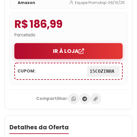
Amazon
Equipe Promotop
•
09/10/25
Antiaderente, 1500W
R$ 186,99
Parcelado
IR À LOJA
CUPOM:
15COZINHA
Compartilhar:
Detalhes da Oferta