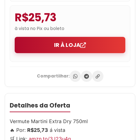
R$25,73
à vista no Pix ou boleto
IR À LOJA
Compartilhar:
Detalhes da Oferta
Vermute Martini Extra Dry 750ml
🔥 Por:
R$25,73
á vista
🛒 Link:
amzn.to/3J23u4q