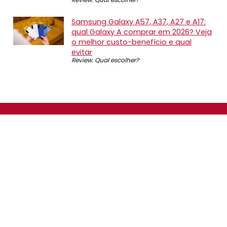
Samsung Galaxy A57, A37, A27 e A17:
qual Galaxy A comprar em 2026? Veja
o melhor custo-benefício e qual
evitar
Review
,
Qual escolher?
SOBRE NÓS
O Promotop é uma comunidade para quem gosta de
economizar. Diariamente compartilhando promoções,
descontos e bugs em nossos grupos de promoções,
nosso time acompanha todas as lojas confiáveis atrás
das melhores oportunidades. Entre e faça parte, é
gratuito.