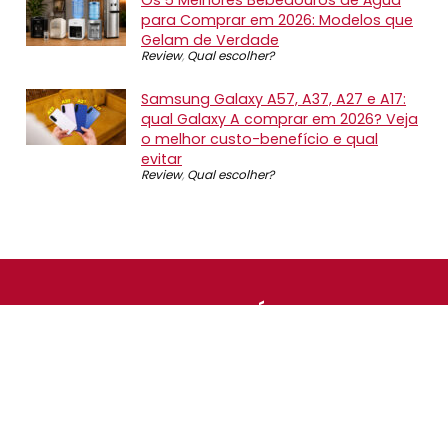
para Comprar em 2026: Modelos que
Gelam de Verdade
Review
,
Qual escolher?
Samsung Galaxy A57, A37, A27 e A17:
qual Galaxy A comprar em 2026? Veja
o melhor custo-benefício e qual
evitar
Review
,
Qual escolher?
SOBRE NÓS
O Promotop é uma comunidade para quem gosta de
economizar. Diariamente compartilhando promoções,
descontos e bugs em nossos grupos de promoções,
nosso time acompanha todas as lojas confiáveis atrás
das melhores oportunidades. Entre e faça parte, é
gratuito.