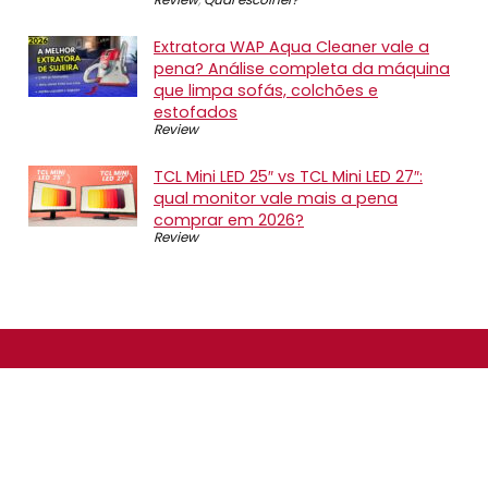
Extratora WAP Aqua Cleaner vale a
pena? Análise completa da máquina
que limpa sofás, colchões e
estofados
Review
TCL Mini LED 25″ vs TCL Mini LED 27″:
qual monitor vale mais a pena
comprar em 2026?
Review
SOBRE NÓS
O Promotop é uma comunidade para quem gosta de
economizar. Diariamente compartilhando promoções,
descontos e bugs em nossos grupos de promoções,
nosso time acompanha todas as lojas confiáveis atrás