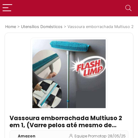
Home
>
Utensílios Domésticos
>
Vassoura emborrachada Multiuso 2 em
Vassoura emborrachada Multiuso 2
em 1, (Varre pelos até mesmo de
carpetes e tapetes), FLP6132, Flash
Amazon
Equipe Promotop
•
28/05/25