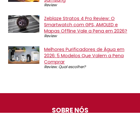
Review
Zeblaze Stratos 4 Pro Review: O
Smartwatch com GPS, AMOLED e
Mapas Offline Vale a Pena em 2026?
Review
Melhores Purificadores de Água em
2026: 5 Modelos Que Valem a Pena
Comprar
Review
,
Qual escolher?
SOBRE NÓS
O Promotop é uma comunidade para quem gosta de
economizar. Diariamente compartilhando promoções,
descontos e bugs em nossos grupos de promoções,
nosso time acompanha todas as lojas confiáveis atrás