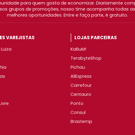
nidade para quem gosta de economizar. Diariamente com
os grupos de promoções, nosso time acompanha todas as l
melhores oportunidades. Entre e faça parte, é gratuito.
S VAREJISTAS
LOJAS PARCEIRAS
Luiza
KaBuM!
TerabyteShop
hia
Pichau
as
AliExpress
Carrefour
Centauro
ivre
Ponto
Consul
Brastemp