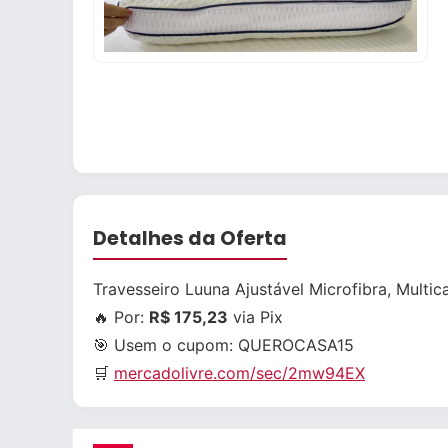
Detalhes da Oferta
Travesseiro Luuna Ajustável Microfibra, Mul
🔥 Por:
R$ 175,23
via Pix
🎯 Usem o cupom:
QUEROCASA15
🛒
mercadolivre.com/sec/2mw94EX