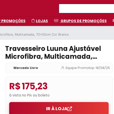
P PROMOÇÕES
LOJAS
GRUPOS DE PROMOÇÕES
Microfibra, Multicamada, 70x50cm Cor Branco
Travesseiro Luuna Ajustável
Microfibra, Multicamada,
70x50cm Cor Branco
Mercado Livre
Equipe Promotop
•
18/08/25
R$ 175,23
à vista no Pix ou boleto
IR À LOJA