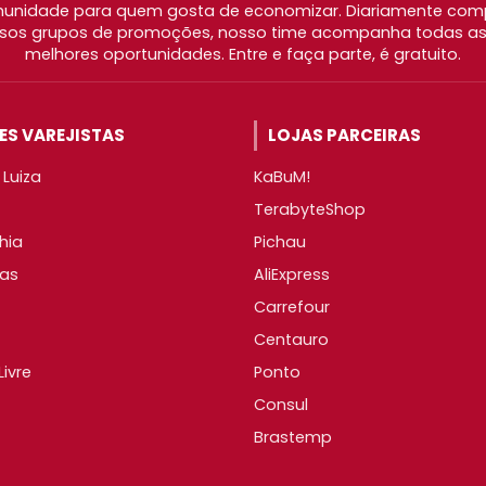
nidade para quem gosta de economizar. Diariamente com
os grupos de promoções, nosso time acompanha todas as l
melhores oportunidades. Entre e faça parte, é gratuito.
S VAREJISTAS
LOJAS PARCEIRAS
Luiza
KaBuM!
TerabyteShop
hia
Pichau
as
AliExpress
Carrefour
Centauro
ivre
Ponto
Consul
Brastemp