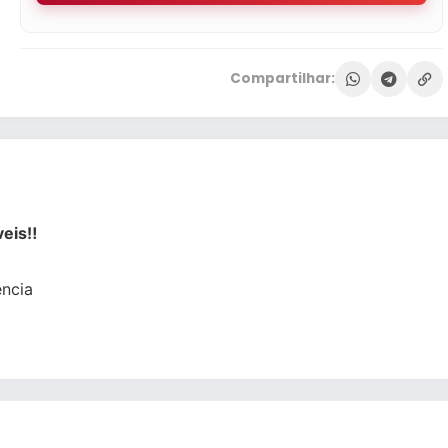
Compartilhar:
eis‼️
ncia