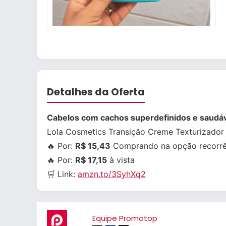
Detalhes da Oferta
Cabelos com cachos superdefinidos e saudáv
Lola Cosmetics Transição Creme Texturizador
🔥 Por:
R$ 15,43
Comprando na opção recorrê
🔥 Por:
R$ 17,15
à vista
🛒 Link:
amzn.to/3SyhXq2
Equipe Promotop