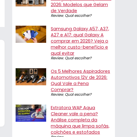
2026: Modelos que Gelam
de Verdade
Review
,
Qual escolher?
Samsung Galaxy A57, A37,
A27 e A17: qual Galaxy A
comprar em 2026? Veja o
melhor custo-benefício e
qual evitar
Review
,
Qual escolher?
Os 5 Melhores Aspiradores
Automotivos 12V de 2026:
Qual Vale a Pena
Comprar?
Review
,
Qual escolher?
Extratora WAP Aqua
Cleaner vale a pena?
Análise completa da
máquina que limpa sofás,
colchões e estofados
Review