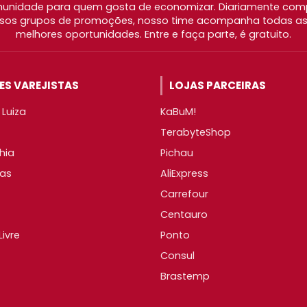
nidade para quem gosta de economizar. Diariamente com
os grupos de promoções, nosso time acompanha todas as l
melhores oportunidades. Entre e faça parte, é gratuito.
S VAREJISTAS
LOJAS PARCEIRAS
Luiza
KaBuM!
TerabyteShop
hia
Pichau
as
AliExpress
Carrefour
Centauro
ivre
Ponto
Consul
Brastemp