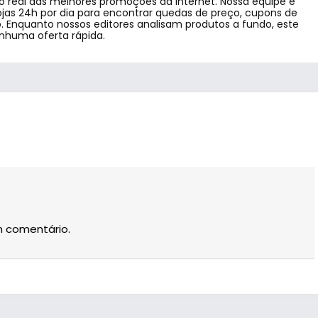
 real das melhores promoções da internet. Nossa equipe e
jas 24h por dia para encontrar quedas de preço, cupons de
 Enquanto nossos editores analisam produtos a fundo, este
enhuma oferta rápida.
m comentário.