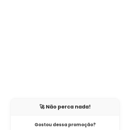
🚀 Não perca nada!
Gostou dessa promoção?