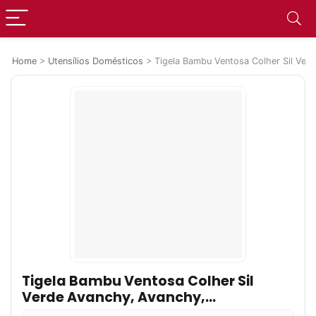
Home
>
Utensílios Domésticos
>
Tigela Bambu Ventosa Colher Sil Ve
Tigela Bambu Ventosa Colher Sil
Verde Avanchy, Avanchy,
Verde/Bege/Bambu