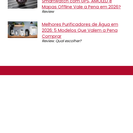
Smartwatch com GPS, AMOLED e
Mapas Offline Vale a Pena em 2026?
Review
Melhores Purificadores de Água em
2026: 5 Modelos Que Valem a Pena
Comprar
Review
,
Qual escolher?
SOBRE NÓS
O Promotop é uma comunidade para quem gosta de
economizar. Diariamente compartilhando promoções,
descontos e bugs em nossos grupos de promoções,
nosso time acompanha todas as lojas confiáveis atrás
das melhores oportunidades. Entre e faça parte, é
gratuito.