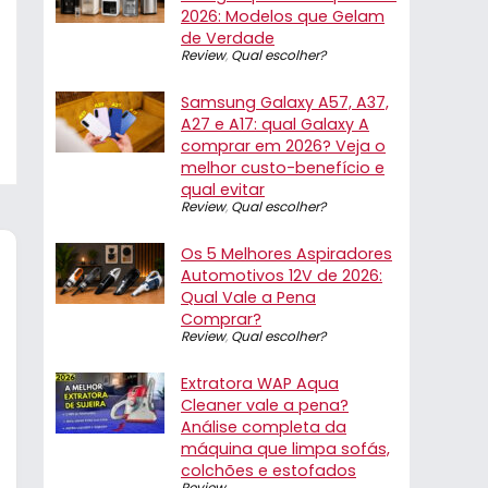
2026: Modelos que Gelam
de Verdade
Review
,
Qual escolher?
Samsung Galaxy A57, A37,
A27 e A17: qual Galaxy A
comprar em 2026? Veja o
melhor custo-benefício e
qual evitar
Review
,
Qual escolher?
Os 5 Melhores Aspiradores
Automotivos 12V de 2026:
Qual Vale a Pena
Comprar?
Review
,
Qual escolher?
Extratora WAP Aqua
Cleaner vale a pena?
Análise completa da
máquina que limpa sofás,
colchões e estofados
Review