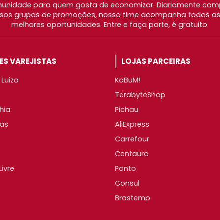
nidade para quem gosta de economizar. Diariamente com
os grupos de promoções, nosso time acompanha todas as l
melhores oportunidades. Entre e faça parte, é gratuito.
S VAREJISTAS
LOJAS PARCEIRAS
Luiza
KaBuM!
TerabyteShop
hia
Pichau
as
AliExpress
Carrefour
Centauro
ivre
Ponto
Consul
Brastemp