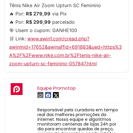
Tênis Nike Air Zoom Upturn SC Feminino
🔥 Por:
R$ 279,99
via Pix
🔥 Por:
R$ 299,99
parcelado
🎯 Usem o cupom:
GANHE100
🛒 Link:
www.awin1.com/cread.php?
awinmid=17652&awinaffid=691883&ued=https%3
A%2F%2Fwww.nike.com.br%2Ftenis-nike-air-
zoom-upturn-sc-feminino-057847.html
Equipe Promotop
Responsável pela curadoria em tempo
real das melhores promoções da
internet. Nossa equipe e algoritmos
monitoram centenas de lojas 24h por
dia para encontrar quedas de preço,