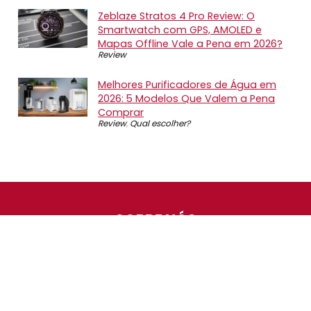
Zeblaze Stratos 4 Pro Review: O
Smartwatch com GPS, AMOLED e
Mapas Offline Vale a Pena em 2026?
Review
Melhores Purificadores de Água em
2026: 5 Modelos Que Valem a Pena
Comprar
Review
,
Qual escolher?
SOBRE NÓS
O Promotop é uma comunidade para quem gosta de
economizar. Diariamente compartilhando promoções,
descontos e bugs em nossos grupos de promoções,
nosso time acompanha todas as lojas confiáveis atrás
das melhores oportunidades. Entre e faça parte, é
gratuito.