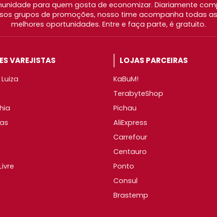
nidade para quem gosta de economizar. Diariamente com
os grupos de promoções, nosso time acompanha todas as l
melhores oportunidades. Entre e faça parte, é gratuito.
S VAREJISTAS
LOJAS PARCEIRAS
Luiza
KaBuM!
TerabyteShop
hia
Pichau
as
AliExpress
Carrefour
Centauro
ivre
Ponto
Consul
Brastemp