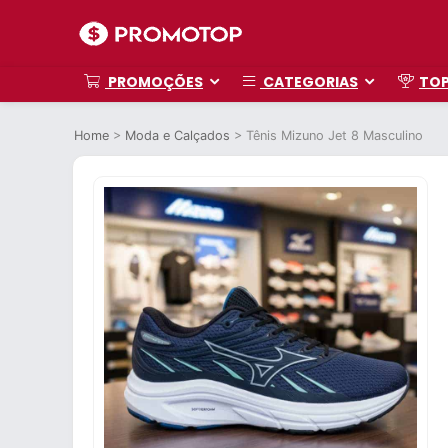
PROMOÇÕES
CATEGORIAS
TO
Home
>
Moda e Calçados
>
Tênis Mizuno Jet 8 Masculino