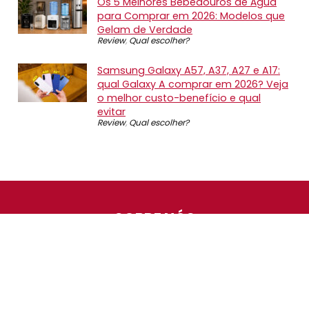
Os 5 Melhores Bebedouros de Água
para Comprar em 2026: Modelos que
Gelam de Verdade
Review
,
Qual escolher?
Samsung Galaxy A57, A37, A27 e A17:
qual Galaxy A comprar em 2026? Veja
o melhor custo-benefício e qual
evitar
Review
,
Qual escolher?
SOBRE NÓS
O Promotop é uma comunidade para quem gosta de
economizar. Diariamente compartilhando promoções,
descontos e bugs em nossos grupos de promoções,
nosso time acompanha todas as lojas confiáveis atrás
das melhores oportunidades. Entre e faça parte, é
gratuito.